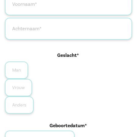
Geslacht*
Man
Vrouw
Anders
Geboortedatum*