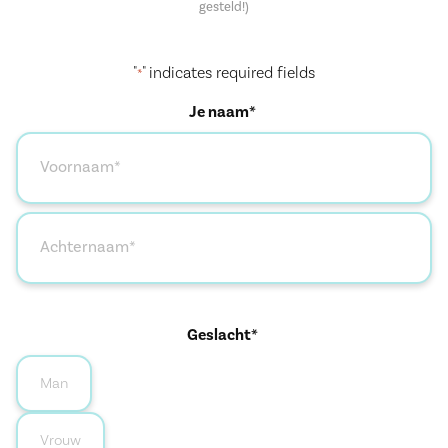
gesteld!)
"
" indicates required fields
*
Je naam*
Geslacht*
Man
Vrouw