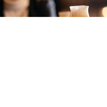
“Maak vrienden voor het leven!
Start nu met jouw baan in de horeca.”
HORECA VACATURES NIJMEGEN