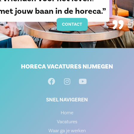
met jouw baan in de horeca.”
CONTACT
HORECA VACATURES NIJMEGEN
SNEL NAVIGEREN
Home
Vacatures
Waar ga je werken